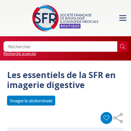
Accueil
Formations
Les essentiels de la SFR
Recherche avancée
Les éditions de la SFR
Les essentiels de la SFR en
Location de salle
imagerie digestive
Faire un don
Imagerie abdominale
0