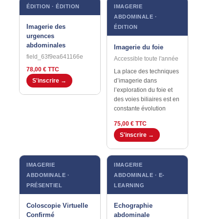
ÉDITION · ÉDITION
IMAGERIE
ABDOMINALE ·
Imagerie des
ÉDITION
urgences
abdominales
Imagerie du foie
field_63f9ea641166e
Accessible toute l'année
78,00 € TTC
La place des techniques
S'inscrire →
d’imagerie dans
l’exploration du foie et
des voies biliaires est en
constante évolution
75,00 € TTC
S'inscrire →
IMAGERIE
IMAGERIE
ABDOMINALE ·
ABDOMINALE · E-
PRÉSENTIEL
LEARNING
Coloscopie Virtuelle
Echographie
Confirmé
abdominale