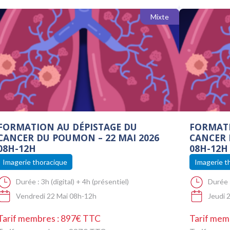
Mixte
FORMATION AU DÉPISTAGE DU
FORMATI
CANCER DU POUMON – 22 MAI 2026
CANCER 
08H-12H
08H-12H
Imagerie thoracique
Imagerie t
Durée :
3h (digital) + 4h (présentiel)
Durée 
Vendredi 22 Mai 08h-12h
Jeudi 
Tarif membres : 897€ TTC
Tarif mem