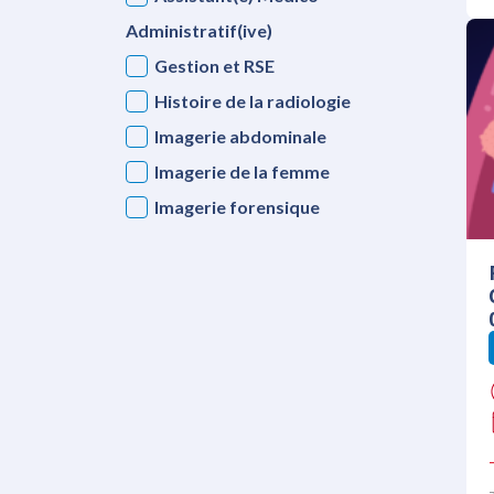
Administratif(ive)
Gestion et RSE
Histoire de la radiologie
Imagerie abdominale
Imagerie de la femme
Imagerie forensique
Imagerie oncologique
Imagerie ORL
Imagerie ostéo-articulaire
Imagerie pédiatrique
Imagerie prénatale
Imagerie thoracique
Imagerie uro-génitale
Manipulateur