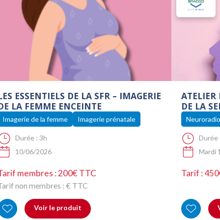
LES ESSENTIELS DE LA SFR – IMAGERIE
ATELIER
DE LA FEMME ENCEINTE
DE LA SE
Imagerie de la femme
Imagerie prénatale
Neuroradio
Durée :
3h
Durée 
10/06/2026
Mardi 
Tarif membres : 200€ TTC
Tarif : 45
Tarif non membres :
€ TTC
Voir le produit