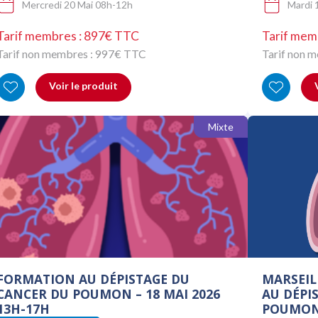
Mercredi 20 Mai 08h-12h
Mardi 
Tarif membres : 897€ TTC
Tarif mem
Tarif non membres :
997
€ TTC
Tarif non 
Voir le produit
Mixte
FORMATION AU DÉPISTAGE DU
MARSEIL
CANCER DU POUMON – 18 MAI 2026
AU DÉPI
13H-17H
POUMON 