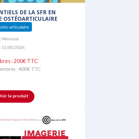
NTIELS DE LA SFR EN
E OSTÉOARTICULAIRE
téo-articulaire
:
Mensuel
: 15/05/2026
bres : 200€ TTC
membres :
400
€ TTC
Voir le produit