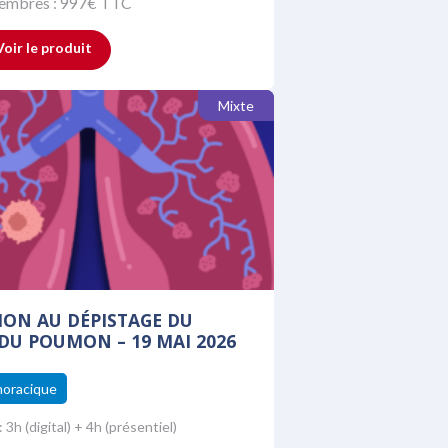
membres :
997
€ TTC
Voir le produit
Mixte
ON AU DÉPISTAGE DU
DU POUMON – 19 MAI 2026
horacique
:
3h (digital) + 4h (présentiel)