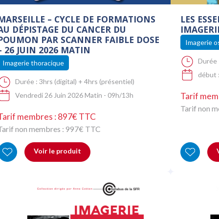
MARSEILLE – CYCLE DE FORMATIONS
LES ESSE
AU DÉPISTAGE DU CANCER DU
IMAGERI
POUMON PAR SCANNER FAIBLE DOSE
Imagerie os
– 26 JUIN 2026 MATIN
Durée 
Imagerie thoracique
début 
Durée :
3hrs (digital) + 4hrs (présentiel)
Vendredi 26 Juin 2026 Matin - 09h/13h
Tarif mem
Tarif non 
Tarif membres : 897€ TTC
Tarif non membres :
997
€ TTC
Voir le produit