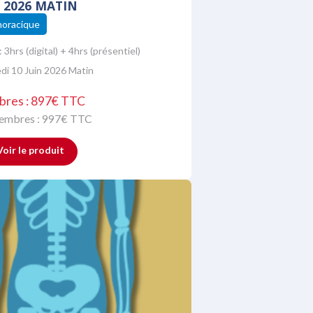
N 2026 MATIN
horacique
:
3hrs (digital) + 4hrs (présentiel)
di 10 Juin 2026 Matin
bres : 897€ TTC
membres :
997
€ TTC
Voir le produit