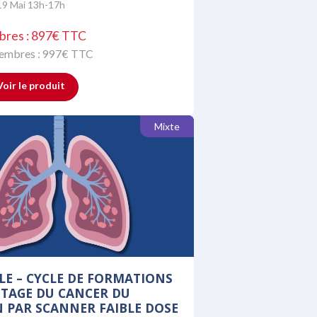
19 Mai 13h-17h
bres : 897€ TTC
membres :
997
€ TTC
Voir le produit
Mixte
LE – CYCLE DE FORMATIONS
STAGE DU CANCER DU
PAR SCANNER FAIBLE DOSE