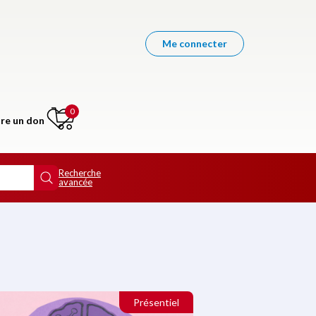
Me connecter
0
ire un don
Recherche
avancée
Présentiel