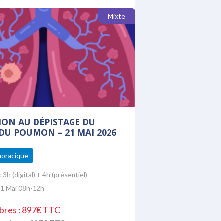
Mixte
ON AU DÉPISTAGE DU
DU POUMON – 21 MAI 2026
horacique
:
3h (digital) + 4h (présentiel)
21 Mai 08h-12h
bres : 897€ TTC