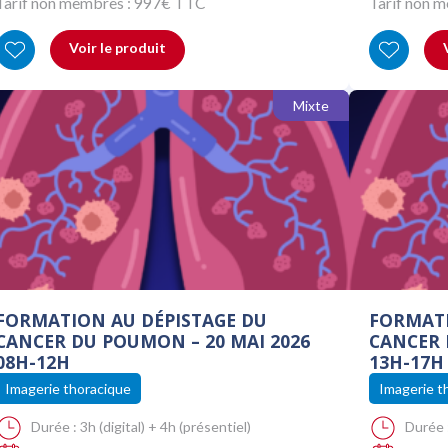
Tarif non membres :
997
€ TTC
Tarif non 
Voir le produit
Mixte
FORMATION AU DÉPISTAGE DU
FORMATI
CANCER DU POUMON – 20 MAI 2026
CANCER 
08H-12H
13H-17H
Imagerie thoracique
Imagerie t
Durée :
3h (digital) + 4h (présentiel)
Durée 