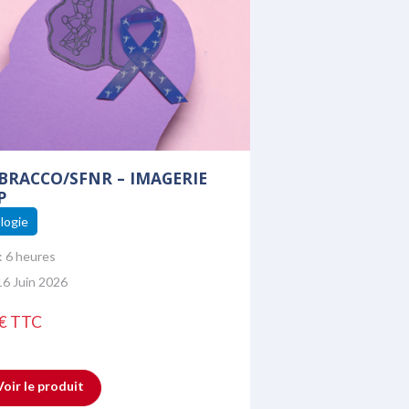
 BRACCO/SFNR – IMAGERIE
P
logie
:
6 heures
16 Juin 2026
0€ TTC
Voir le produit