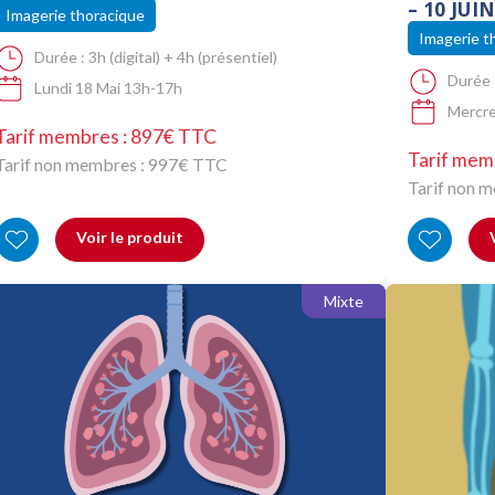
– 10 JUI
Imagerie thoracique
Imagerie t
Durée :
3h (digital) + 4h (présentiel)
Durée 
Lundi 18 Mai 13h-17h
Mercre
Tarif membres : 897€ TTC
Tarif mem
Tarif non membres :
997
€ TTC
Tarif non 
Voir le produit
Mixte