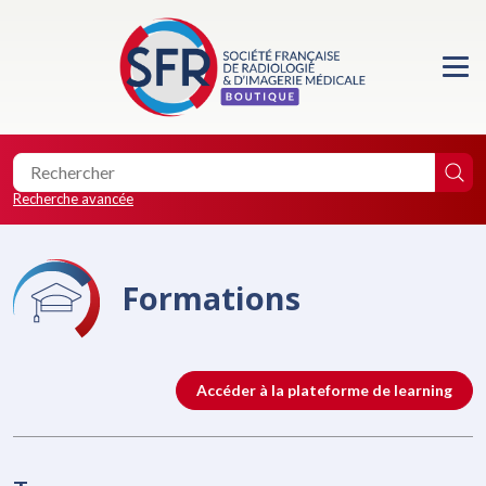
Accueil
Formations
Les essentiels de la SFR
Recherche avancée
Les éditions de la SFR
Formations
Location de salle
Faire un don
Accéder à la plateforme de learning
0