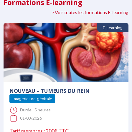
Formations E-learning
> Voir toutes les formations E-learning
E-Learning
NOUVEAU – TUMEURS DU REIN
Imagerie uro-génitale
Durée :
5 heures
01/03/2026
Tarif membres : 200€ TTC