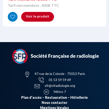
Tarif non membres :
400
€ TTC
Voir le produit
47 rue de la Colonie - 75013 Paris
01 53 59 59 69
sfr@sfradiologie.org
Métro 7
Plan d’accès – Restauration – Hôtellerie
Nous contacter
Mentions légales