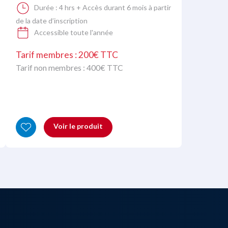
Durée :
4 hrs + Accès durant 6 mois à partir
de la date d’inscription
Accessible toute l'année
Tarif membres : 200€ TTC
Tarif non membres :
400
€ TTC
Voir le produit