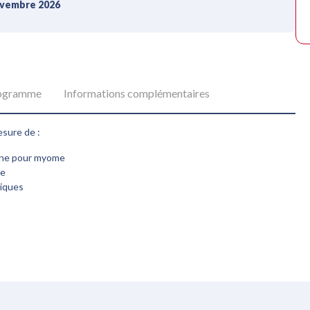
novembre 2026
ogramme
Informations complémentaires
esure de :
enne pour myome
me
tiques