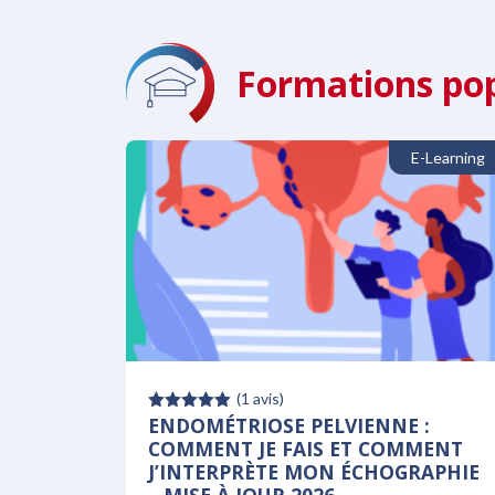
Formations pop
E-Learning
(
1
avis)
ENDOMÉTRIOSE PELVIENNE :
Note
5.00
sur 5
COMMENT JE FAIS ET COMMENT
J’INTERPRÈTE MON ÉCHOGRAPHIE