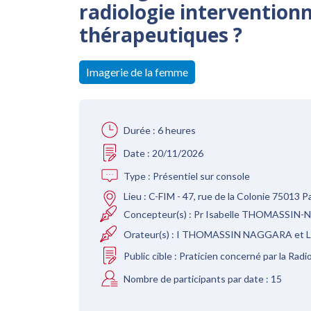
radiologie interventionn
thérapeutiques ?
Imagerie de la femme
Durée :
6 heures
Date :
20/11/2026
Type :
Présentiel sur console
Lieu :
C-FIM - 47, rue de la Colonie 75013 Pa
Concepteur(s) :
Pr Isabelle THOMASSI
Orateur(s) :
I THOMASSIN NAGGARA et
Public cible :
Praticien concerné par la Radi
Nombre de participants par date :
15