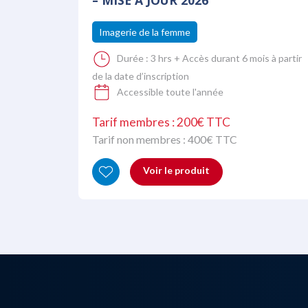
– MISE À JOUR 2026
Imagerie de la femme
Durée :
3 hrs + Accès durant 6 mois à partir
de la date d’inscription
Accessible toute l'année
Tarif membres : 200€ TTC
Tarif non membres :
400
€ TTC
Voir le produit