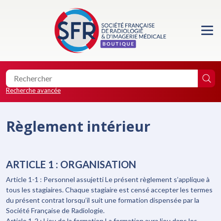
Accueil
Formations
Les essentiels de la SFR
Recherche avancée
Les éditions de la SFR
Règlement intérieur
Location de salle
Faire un don
ARTICLE 1 : ORGANISATION
Article 1-1 : Personnel assujetti Le présent règlement s’applique à
tous les stagiaires. Chaque stagiaire est censé accepter les termes
du présent contrat lorsqu’il suit une formation dispensée par la
Société Française de Radiologie.
0
Article 1-2 : Lieu de la formation La formation aura lieu dans les