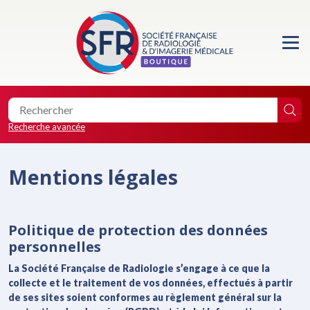
Accueil
Formations
Les essentiels de la SFR
Recherche avancée
Les éditions de la SFR
Mentions légales
Location de salle
Faire un don
Politique de protection des données
personnelles
La Société Française de Radiologie s’engage à ce que la
collecte et le traitement de vos données, effectués à partir
0
de ses sites soient conformes au règlement général sur la