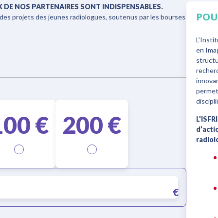
X DE NOS PARTENAIRES SONT INDISPENSABLES.
POU
des projets des jeunes radiologues, soutenus par les bourses
L’Insti
en Imag
structu
recherc
innova
permett
discip
100
€
200
€
L’ISFR
d’acti
radiol
€