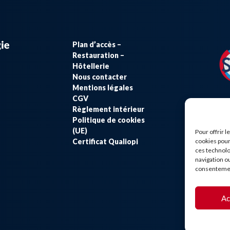
Plan d’accès –
Restauration –
Hôtellerie
Nous contacter
Mentions légales
CGV
Règlement intérieur
Politique de cookies
(UE)
Pour offrir 
Certificat Qualiopi
cookies pour
ces technolo
navigation ou
consentement
Ac