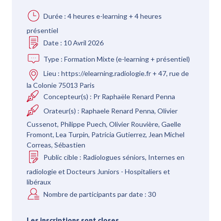
Durée :
4 heures e-learning + 4 heures
présentiel
Date :
10 Avril 2026
Type :
Formation Mixte (e-learning + présentiel)
Lieu :
https://elearning.radiologie.fr + 47, rue de
la Colonie 75013 Paris
Concepteur(s) :
Pr Raphaële Renard Penna
Orateur(s) :
Raphaele Renard Penna, Olivier
Cussenot, Philippe Puech, Olivier Rouvière, Gaelle
Fromont, Lea Turpin, Patricia Gutierrez, Jean Michel
Correas, Sébastien
Public cible :
Radiologues séniors, Internes en
radiologie et Docteurs Juniors - Hospitaliers et
libéraux
Nombre de participants par date :
30
Les inscriptions sont closes