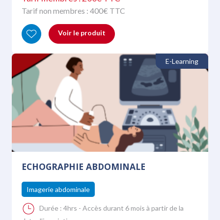
Tarif non membres :
400
€ TTC
Voir le produit
E-Learning
ECHOGRAPHIE ABDOMINALE
Imagerie abdominale
Durée :
4hrs - Accès durant 6 mois à partir de la