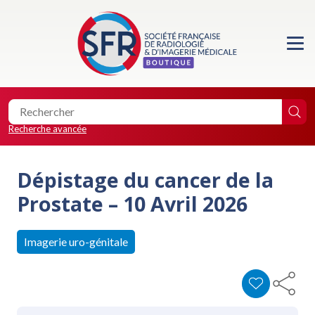
Accueil
Formations
Les essentiels de la SFR
Recherche avancée
Les éditions de la SFR
Dépistage du cancer de la
Location de salle
Prostate – 10 Avril 2026
Faire un don
Imagerie uro-génitale
0