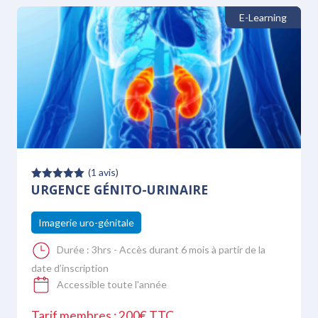
E-Learning
(
1
avis)
URGENCE GÉNITO-URINAIRE
Note
5.00
sur 5
Imagerie uro-génitale
Durée :
3hrs - Accès durant 6 mois à partir de la
date d’inscription
Accessible toute l'année
Tarif membres : 200€ TTC