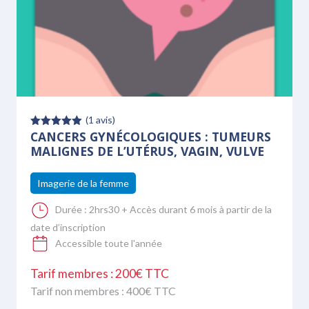
(
1
avis)
CANCERS GYNÉCOLOGIQUES : TUMEURS
Note
5.00
sur 5
MALIGNES DE L’UTÉRUS, VAGIN, VULVE
Imagerie de la femme
Durée :
2hrs30 + Accès durant 6 mois à partir de la
date d’inscription
Accessible toute l'année
Tarif membres : 200€ TTC
Tarif non membres :
400
€ TTC