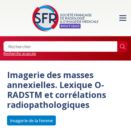
Accueil
Formations
Les essentiels de la SFR
Recherche avancée
Les éditions de la SFR
Imagerie des masses
Location de salle
annexielles. Lexique O-
RADSTM et corrélations
Faire un don
radiopathologiques
Imagerie de la femme
0