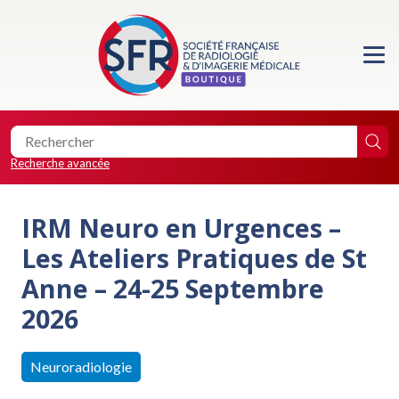
Accueil
Formations
Les essentiels de la SFR
Recherche avancée
Les éditions de la SFR
IRM Neuro en Urgences –
Location de salle
Les Ateliers Pratiques de St
Anne – 24-25 Septembre
Faire un don
2026
Neuroradiologie
0