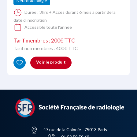
Neuroradiologie
Durée :
3hrs + Accès durant 6 mois à partir de la
date d’inscription
Accessible toute l'année
Tarif membres : 200€ TTC
Tarif non membres :
400
€ TTC
Voir le produit
47 rue de la Colonie - 75013 Paris
01 53 59 59 69