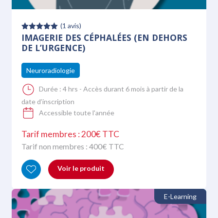
(
1
avis)
IMAGERIE DES CÉPHALÉES (EN DEHORS
Note
5.00
sur 5
DE L’URGENCE)
Neuroradiologie
Durée :
4 hrs - Accès durant 6 mois à partir de la
date d’inscription
Accessible toute l'année
Tarif membres : 200€ TTC
Tarif non membres :
400
€ TTC
Voir le produit
E-Learning