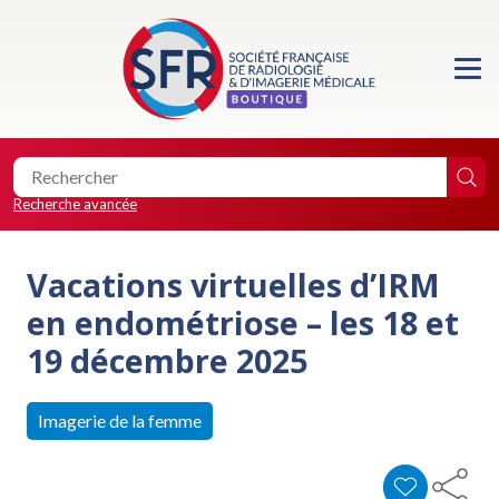
Accueil
Formations
Les essentiels de la SFR
Recherche avancée
Les éditions de la SFR
Vacations virtuelles d’IRM
Location de salle
en endométriose – les 18 et
19 décembre 2025
Faire un don
Imagerie de la femme
0