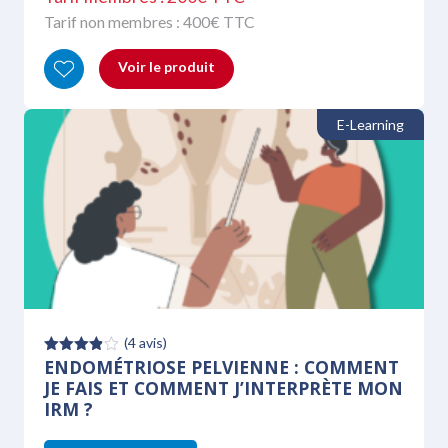
Tarif non membres :
400
€ TTC
Voir le produit
E-Learning
(
4
avis)
ENDOMÉTRIOSE PELVIENNE : COMMENT
Note
3.83
JE FAIS ET COMMENT J’INTERPRÈTE MON
sur 5
IRM ?