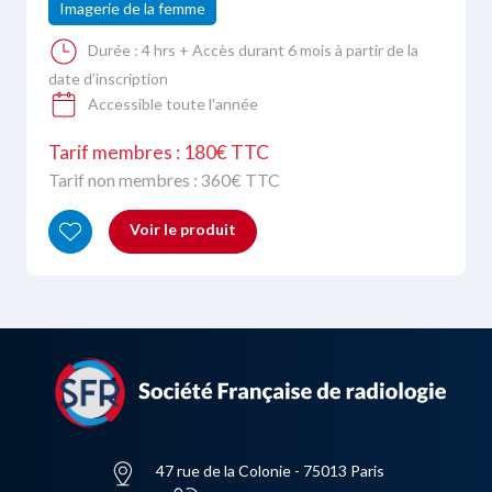
Imagerie de la femme
Durée :
4 hrs + Accès durant 6 mois à partir de la
date d’inscription
Accessible toute l'année
Tarif membres : 180€ TTC
Tarif non membres :
360
€ TTC
Voir le produit
47 rue de la Colonie - 75013 Paris