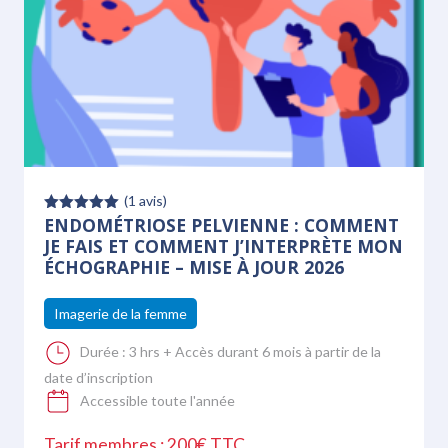
(
1
avis)
ENDOMÉTRIOSE PELVIENNE : COMMENT
Note
5.00
sur 5
JE FAIS ET COMMENT J’INTERPRÈTE MON
ÉCHOGRAPHIE – MISE À JOUR 2026
Imagerie de la femme
Durée :
3 hrs + Accès durant 6 mois à partir de la
date d’inscription
Accessible toute l'année
Tarif membres : 200€ TTC