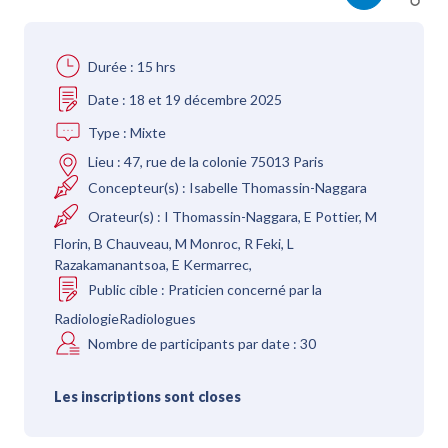
Durée :
15 hrs
Date :
18 et 19 décembre 2025
Type :
Mixte
Lieu :
47, rue de la colonie 75013 Paris
Concepteur(s) :
Isabelle Thomassin-Naggara
Orateur(s) :
I Thomassin-Naggara, E Pottier, M
Florin, B Chauveau, M Monroc, R Feki, L
Razakamanantsoa, E Kermarrec,
Public cible :
Praticien concerné par la
RadiologieRadiologues
Nombre de participants par date :
30
Les inscriptions sont closes