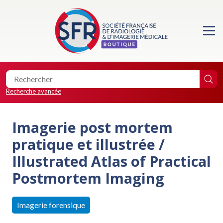
Accueil
Formations
Les essentiels de la SFR
Recherche avancée
Les éditions de la SFR
Imagerie post mortem
Location de salle
pratique et illustrée /
Illustrated Atlas of Practical
Faire un don
Postmortem Imaging
Imagerie forensique
0