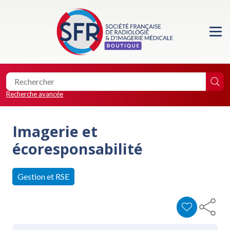
Accueil
Formations
Les essentiels de la SFR
Recherche avancée
Les éditions de la SFR
Imagerie et
Location de salle
écoresponsabilité
Faire un don
Gestion et RSE
0