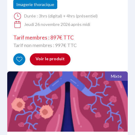
Imagerie thoracique
Durée :
3hrs (digital) + 4hrs (présentiel)
Jeudi 26 novembre 2026 après midi
Tarif membres : 897€ TTC
Tarif non membres :
997
€ TTC
Voir le produit
Mixte