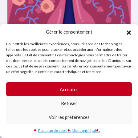
Gérer le consentement
FORMATION AU DÉPISTAGE DU CANCER
DU POUMON – 21 MAI 2026 08H-12H
Pour offrir les meilleures expériences, nous utilisons des technologies
telles que les cookies pour stocker et/ou accéder aux informations des
Imagerie thoracique
appareils. Le fait de consentir à ces technologies nous permettra de traiter
des données telles que le comportement de navigation ou les ID uniques sur
Durée :
3h (digital) + 4h (présentiel)
ce site. Le fait de ne pas consentir ou de retirer son consentement peut avoir
Jeudi 21 Mai 08h-12h
un effet négatif sur certaines caractéristiques et fonctions.
Tarif membres : 897€ TTC
Accepter
Tarif non membres :
997
€ TTC
Refuser
Voir le produit
Voir les préférences
Mixte
Politique de cookies
Mentions légales