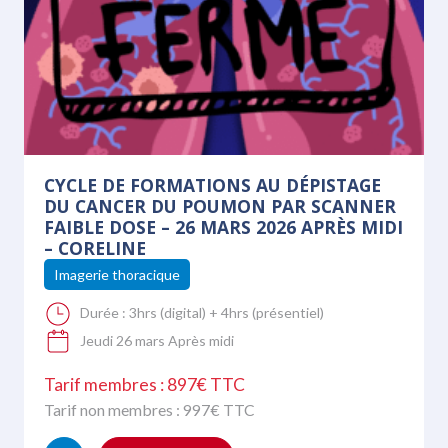
CYCLE DE FORMATIONS AU DÉPISTAGE
DU CANCER DU POUMON PAR SCANNER
FAIBLE DOSE – 26 MARS 2026 APRÈS MIDI
– CORELINE
Imagerie thoracique
Durée :
3hrs (digital) + 4hrs (présentiel)
Jeudi 26 mars Après midi
Tarif membres : 897€ TTC
Tarif non membres :
997
€ TTC