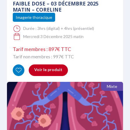
FAIBLE DOSE – 03 DÉCEMBRE 2025
MATIN – CORELINE
Imagerie thoracique
Durée :
3hrs (digital) + 4hrs (présentiel)
Mercredi 3 Décembre 2025 matin
Tarif membres : 897€ TTC
Tarif non membres :
997
€ TTC
Voir le produit
Mixte