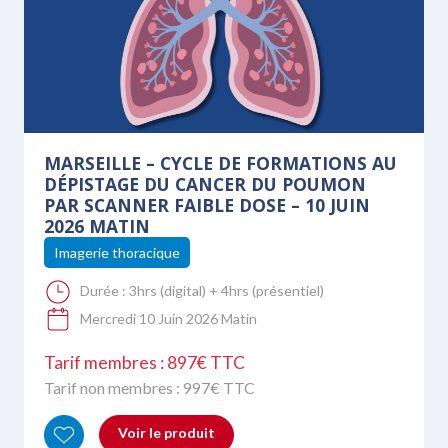
Imagerie pédiatrique
Imagerie prénatale
Imagerie thoracique
Imagerie uro-génitale
Manipulateur
MARSEILLE – CYCLE DE FORMATIONS AU
Neuroradiologie
DÉPISTAGE DU CANCER DU POUMON
PAR SCANNER FAIBLE DOSE – 10 JUIN
2026 MATIN
Imagerie thoracique
Durée :
3hrs (digital) + 4hrs (présentiel)
Mercredi 10 Juin 2026 Matin
Tarif membres : 897€ TTC
Tarif non membres :
997
€ TTC
Voir le produit