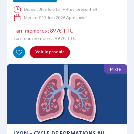
Durée :
3hrs (digital) + 4hrs (présentiel)
Mercredi 17 Juin 2026 Après-midi
Tarif membres : 897€ TTC
Tarif non membres :
997
€ TTC
Voir le produit
Mixte
LYON – CYCLE DE FORMATIONS AU