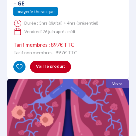
– GE
Imagerie thoracique
Durée :
3hrs (digital) + 4hrs (présentiel)
Vendredi 26 juin après midi
Tarif membres : 897€ TTC
Tarif non membres :
997
€ TTC
Voir le produit
Mixte