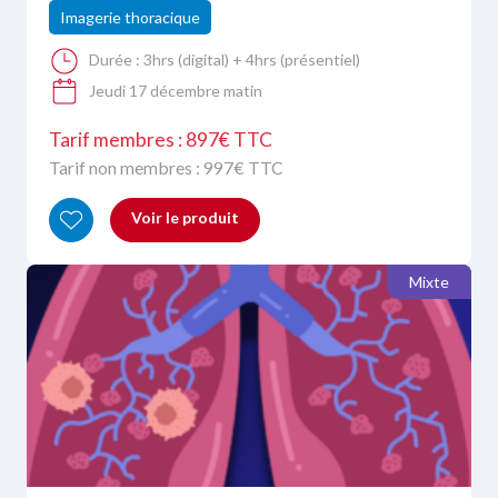
Imagerie thoracique
Durée :
3hrs (digital) + 4hrs (présentiel)
Jeudi 17 décembre matin
Tarif membres : 897€ TTC
Tarif non membres :
997
€ TTC
Voir le produit
Mixte